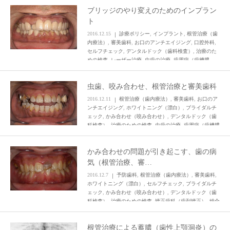
ブリッジのやり変えのためのインプラン
ト
2016.12.15
診療ポリシー
,
インプラント
,
根管治療（歯
内療法）
,
審美歯科
,
お口のアンチエイジング
,
口腔外科
,
セルフチェック
,
デンタルドック（歯科検査）
,
治療のた
めの検査
,
レーザー治療
,
虫歯の治療
,
歯周病（歯槽膿
漏）
,
総合歯科（一口腔一単位）の治療
虫歯、咬み合わせ、根管治療と審美歯科
2016.12.11
根管治療（歯内療法）
,
審美歯科
,
お口のア
ンチエイジング
,
ホワイトニング（漂白）
,
ブライダルチ
ェック
,
かみ合わせ（咬み合わせ）
,
デンタルドック（歯
科検査）
,
治療のための検査
,
虫歯の治療
,
歯周病（歯槽膿
漏）
,
総合歯科（一口腔一単位）の治療
かみ合わせの問題が引き起こす、歯の病
気（根管治療、審…
2016.12.7
予防歯科
,
根管治療（歯内療法）
,
審美歯科
,
ホワイトニング（漂白）
,
セルフチェック
,
ブライダルチ
ェック
,
かみ合わせ（咬み合わせ）
,
デンタルドック（歯
科検査）
,
治療のための検査
,
矯正歯科（歯列矯正）
,
総合
歯科（一口腔一単位）の治療
根管治療による蓄膿（歯性上顎洞炎）の