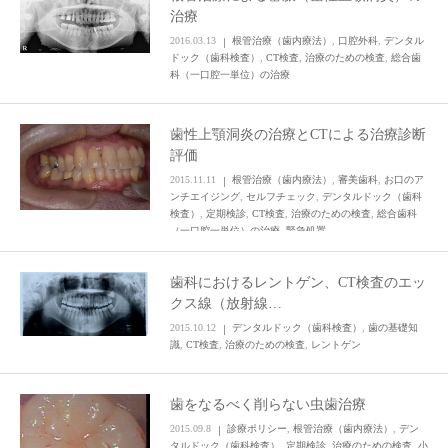
治療
2016.03.13
根管治療（歯内療法）
,
口腔外科
,
デンタル
ドック（歯科検査）
,
CT検査
,
治療のための検査
,
総合歯
科（一口腔一単位）の治療
歯性上顎洞炎の治療とCTによる治療診断
評価
2015.11.11
根管治療（歯内療法）
,
審美歯科
,
お口のア
ンチエイジング
,
セルフチェック
,
デンタルドック（歯科
検査）
,
定期検診
,
CT検査
,
治療のための検査
,
総合歯科
（一口腔一単位）の治療
,
緊急処置
歯科におけるレントゲン、CT検査のエッ
クス線（放射線…
2015.10.12
デンタルドック（歯科検査）
,
歯の基礎知
識
,
CT検査
,
治療のための検査
,
レントゲン
歯をなるべく削らない虫歯治療
2015.09.8
診療ポリシー
,
根管治療（歯内療法）
,
デン
タルドック（歯科検査）
,
定期検診
,
治療のための検査
,
小