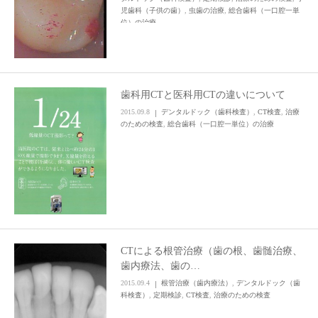
児歯科（子供の歯）
,
虫歯の治療
,
総合歯科（一口腔一単
位）の治療
歯科用CTと医科用CTの違いについて
2015.09.8
デンタルドック（歯科検査）
,
CT検査
,
治療
のための検査
,
総合歯科（一口腔一単位）の治療
CTによる根管治療（歯の根、歯髄治療、
歯内療法、歯の…
2015.09.4
根管治療（歯内療法）
,
デンタルドック（歯
科検査）
,
定期検診
,
CT検査
,
治療のための検査