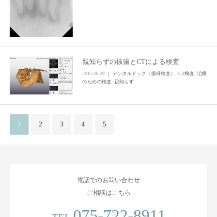
親知らずの抜歯とCTによる検査
2015.06.29
デンタルドック（歯科検査）
,
CT検査
,
治療
のための検査
,
親知らず
1
2
3
4
5
電話でのお問い合わせ
ご相談はこちら
075-722-8911