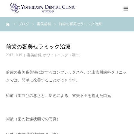
ーム
ブログ
審美歯科
前歯の審美セラミック治療
トップページ
治療について
前歯の審美セラミック治療
2013.10.19
審美歯科
,
ホワイトニング（漂白）
診療科目
前歯の審美審美性に対するコンプレックスを、北山吉川歯科クリニッ
クリニック案内
クでは、簡単に改善することができます。
ご予約・お問い合わせ
術前（歯並びの悪さと、変色による、審美不全を抱えた口元
治療ブログ
術後（歯の乾燥状態での写真）
初診カウンセリングお申込み