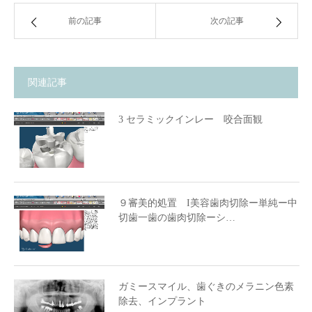
前の記事
次の記事
関連記事
3 セラミックインレー 咬合面観
９審美的処置 I美容歯肉切除ー単純ー中
切歯一歯の歯肉切除ーシ…
ガミースマイル、歯ぐきのメラニン色素
除去、インプラント