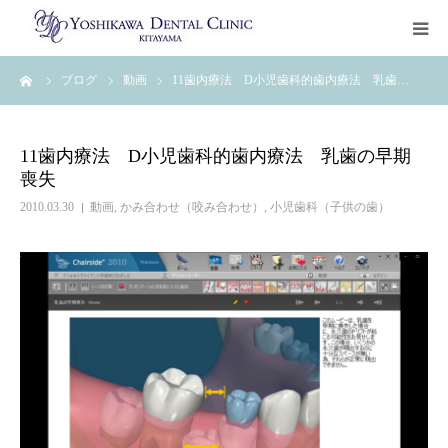
ーム
ブログ
動画
11歯内療法 D小児歯科的歯内療法 乳歯…
トップページ
治療について
11歯内療法 D小児歯科的歯内療法 乳歯の早期
喪失
診療科目
2010.03.30
動画
,
かみ合わせ（咬み合わせ）
,
小児歯科（子供の歯）
クリニック案内
ご予約・お問い合わせ
治療ブログ
初診カウンセリングお申込み