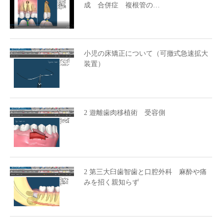
成 合併症 複根管の…
小児の床矯正について（可撤式急速拡大
装置）
2 遊離歯肉移植術 受容側
2 第三大臼歯智歯と口腔外科 麻酔や痛
みを招く親知らず