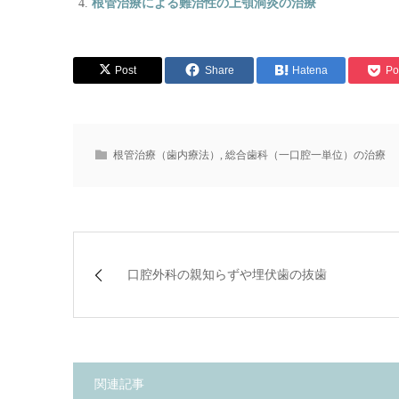
根管治療による難治性の上顎洞炎の治療
Post
Share
Hatena
Po
根管治療（歯内療法）
,
総合歯科（一口腔一単位）の治療
口腔外科の親知らずや埋伏歯の抜歯
関連記事