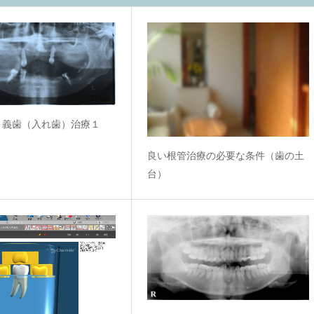
と義歯（入れ歯）治療１
良い根管治療の必要な条件（歯の土
台）