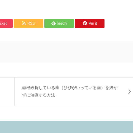
cket
RSS
feedly
Pin it
歯根破折している歯（ひびがいっている歯）を抜か
ずに治療する方法