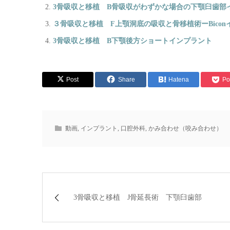
3骨吸収と移植 B骨吸収がわずかな場合の下顎臼歯部
３骨吸収と移植 F上顎洞底の吸収と骨移植術ーBico
3骨吸収と移植 B下顎後方ショートインプラント
Post
Share
Hatena
Po
動画
,
インプラント
,
口腔外科
,
かみ合わせ（咬み合わせ）
3骨吸収と移植 J骨延長術 下顎臼歯部