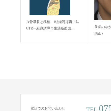
３骨吸収と移植 I組織誘導再生法
前歯のゆ
GTRー組織誘導再生法断面図…
矯正）
07
TEL.
電話でのお問い合わせ