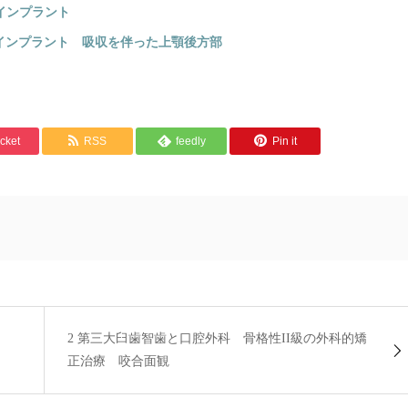
インプラント
nインプラント 吸収を伴った上顎後方部
cket
RSS
feedly
Pin it
2 第三大臼歯智歯と口腔外科 骨格性II級の外科的矯
正治療 咬合面観