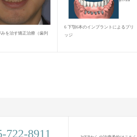
6 下顎6本のインプラントによるブリ
がみを治す矯正治療（歯列
ッジ
5-722-8911