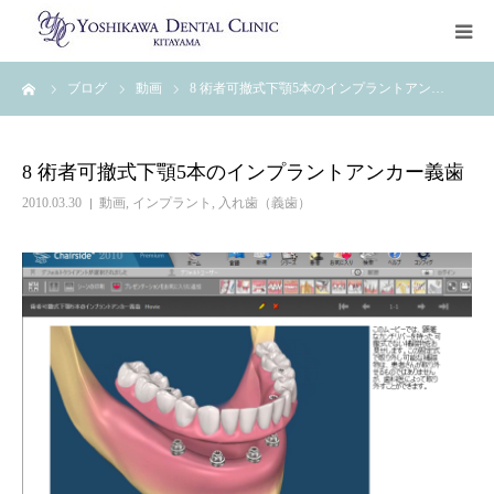
ーム
ブログ
動画
8 術者可撤式下顎5本のインプラントアン…
トップページ
治療について
8 術者可撤式下顎5本のインプラントアンカー義歯
2010.03.30
動画
,
インプラント
,
入れ歯（義歯）
診療科目
クリニック案内
ご予約・お問い合わせ
治療ブログ
初診カウンセリングお申込み